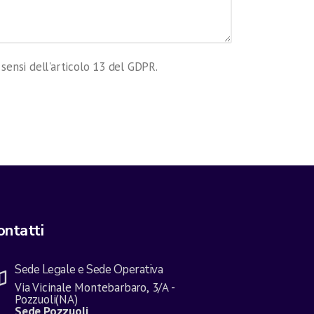
i sensi dell'articolo 13 del GDPR.
ontatti
Sede Legale e Sede Operativa
Via Vicinale Montebarbaro, 3/A -
Pozzuoli(NA)
Sede Pozzuoli