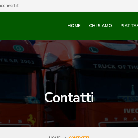
conesrl.it
HOME
CHI SIAMO
PIATTA
Contatti