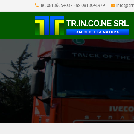
Tel.0818665408 - Fax 0818041979
info@trin