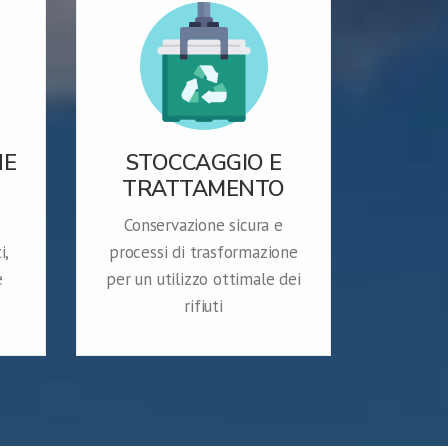
NE
STOCCAGGIO E
TRATTAMENTO
Conservazione sicura e
i,
processi di trasformazione
e
per un utilizzo ottimale dei
rifiuti