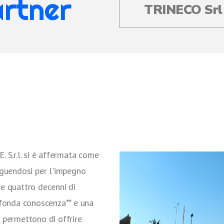
artner
TRINECO Srl
. S.r.l. si è affermata come
inguendosi per l'impegno
re quattro decenni di
rofonda conoscenza** e una
e permettono di offrire