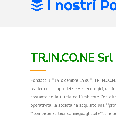
I nostri P
TR.IN.CO.NE Srl
Fondata il **19 dicembre 1980**, TR.IN.CO.N.E
leader nel campo dei servizi ecologici, dist
costante nella tutela dell'ambiente. Con olt
operatività, la società ha acquisito una **p
**competenza tecnica ineguagliabile**, che l