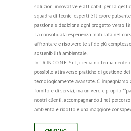
soluzioni innovative e affidabili per la gestio
squadra di tecnici esperti è il cuore pulsant
passione e dedizione ogni progetto verso l'e
La consolidata esperienza maturata nel corso
affrontare e risolvere le sfide più complesse
sostenibilità ambientale.
In TR.IN.CO.N.E. S.r.l., crediamo fermamente 
possibile attraverso pratiche di gestione dei r
tecnologicamente avanzate. Ci impegniamo 
fornitore di servizi, ma un vero e proprio **pa
nostri clienti, accompagnandoli nel percors
ambientale ridotto e una maggiore consapev
CHI SIAMO