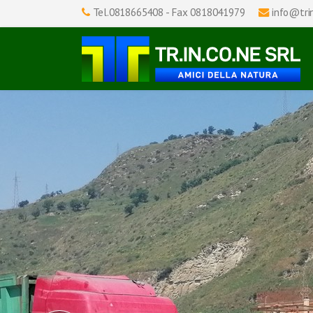
Tel.0818665408 - Fax 0818041979
info@trin